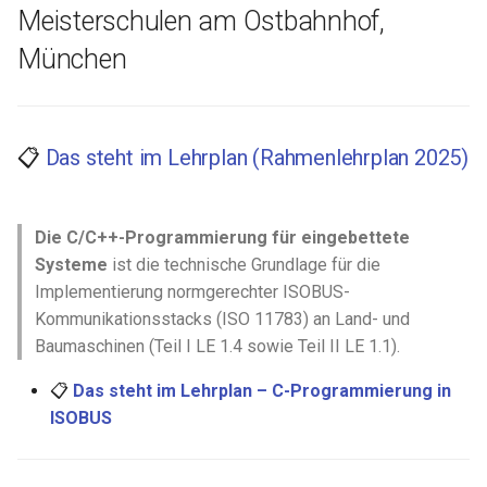
Meisterschulen am Ostbahnhof,
i
München
t
i
a
📋
Das steht im Lehrplan (Rahmenlehrplan 2025)
l
i
Die C/C++-Programmierung für eingebettete
s
Systeme
ist die technische Grundlage für die
i
Implementierung normgerechter ISOBUS-
Kommunikationsstacks (ISO 11783) an Land- und
e
Baumaschinen (Teil I LE 1.4 sowie Teil II LE 1.1).
r
📋
Das steht im Lehrplan – C-Programmierung in
t
ISOBUS